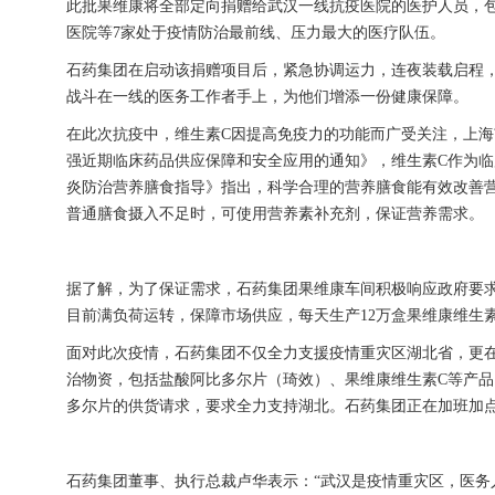
此批果维康将全部定向捐赠给武汉一线抗疫医院的医护人员，
医院等7家处于疫情防治最前线、压力最大的医疗队伍。
石药集团在启动该捐赠项目后，紧急协调运力，连夜装载启程，
战斗在一线的医务工作者手上，为他们增添一份健康保障。
在此次抗疫中，维生素C因提高免疫力的功能而广受关注，上
强近期临床药品供应保障和安全应用的通知》，维生素C作为
炎防治营养膳食指导》指出，科学合理的营养膳食能有效改善
普通膳食摄入不足时，可使用营养素补充剂，保证营养需求。
据了解，为了保证需求，石药集团果维康车间积极响应政府要
目前满负荷运转，保障市场供应，每天生产12万盒果维康维生
面对此次疫情，石药集团不仅全力支援疫情重灾区湖北省，更在
治物资，包括盐酸阿比多尔片（琦效）、果维康维生素C等产品
多尔片的供货请求，要求全力支持湖北。石药集团正在加班加
石药集团董事、执行总裁卢华表示：“武汉是疫情重灾区，医