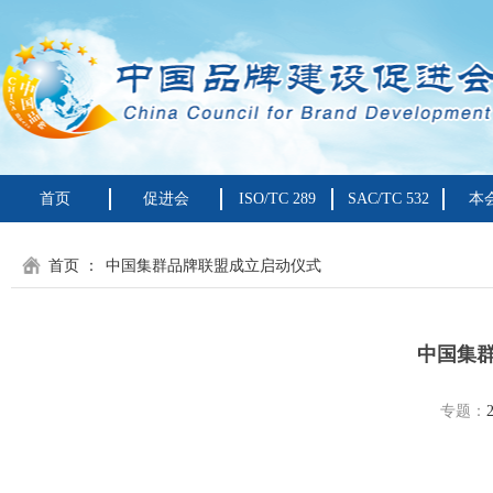
首页
促进会
ISO/TC 289
SAC/TC 532
本
首页
：
中国集群品牌联盟成立启动仪式
中国集
专题：