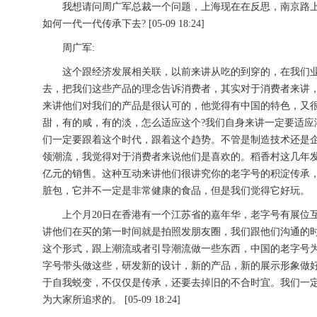
我想请问周广军总裁一个问题，上海现在在反思，南京路上现
如何一代一代传承下去? [05-09 18:24]
周广军:
这个跟经济发展相关联，以前来讲从吃的到穿的，在我们业
去，把我们这些产品的理念告诉消费者，其实对于消费者来讲
来讲他们对我们的产品是很认可的，他觉得有中国的特色，又很
甜，有的咸，有的淡，怎么适应这个?我们自身来讲一定要适
们一定要跟着这个时代，跟着这个趋势。不管是制造技术还是
领潮流，我觉得对于消费者来说他们是喜欢的。稻香村这几年发
亿元的销售。这种互动来讲他们很讲究你的老字号的积淀传承
脏包，它并不一定是非常健康的食品，但是我们觉得它好玩。
上个月20日在香港有一个江苏省的嘉年华，老字号有展位互
讲他们在买的第一时间就是拍照发朋友圈，我们跟他们沟通的
这个形式，跟上潮流或者引导潮流做一些东西，中国的老字号
字号带头做这些，研发新的设计，新的产品，新的展示形象做
于自我蜕变，不仅仅是传承，还要去掉旧的不合时宜。我们一
为大家所追求的。 [05-09 18:24]