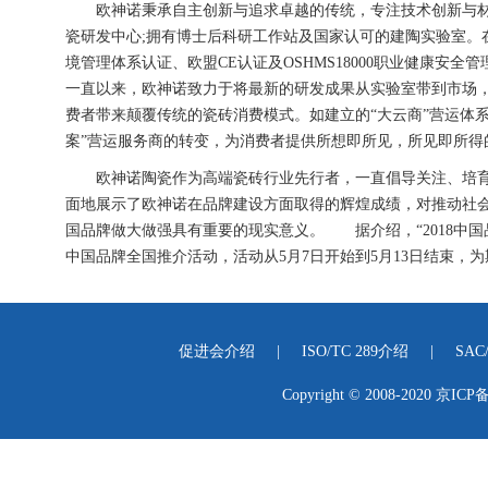
欧神诺秉承自主创新与追求卓越的传统，专注技术创新与材
瓷研发中心;拥有博士后科研工作站及国家认可的建陶实验室。在产品
境管理体系认证、欧盟CE认证及OSHMS18000职业健
一直以来，欧神诺致力于将最新的研发成果从实验室带到市场
费者带来颠覆传统的瓷砖消费模式。如建立的“大云商”营运体
案”营运服务商的转变，为消费者提供所想即所见，所见即所得
欧神诺陶瓷作为高端瓷砖行业先行者，一直倡导关注、培育、保
面地展示了欧神诺在品牌建设方面取得的辉煌成绩，对推动社
国品牌做大做强具有重要的现实意义。 据介绍，“2018中
中国品牌全国推介活动，活动从5月7日开始到5月13日结束
促进会介绍
|
ISO/TC 289介绍
|
SAC
Copyright © 2008-2020
京ICP备