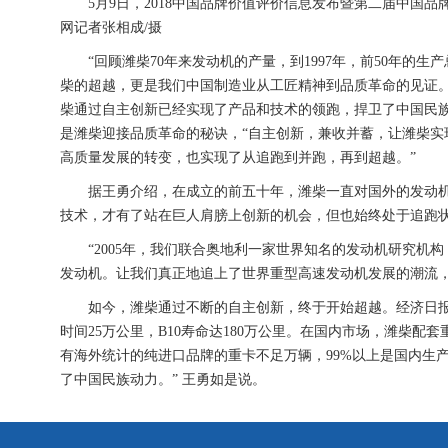
5月9日，2018中国品牌价值评价信息发布暨第二届中国品
网记者张相成/摄
“回顾潍柴70年来发动机的产量，到1997年，前50年的生产总量大
柴的超越，更是我们中国制造业从工匠精神到品质革命的见证
柴通过自主创新已经实现了产品和技术的领跑，捍卫了中国民
是潍柴迎接品质革命的秘诀，“自主创新，兼收并蓄，让潍柴
高质量发展的转变，也实现了从追跑到并跑，再到超越。”
据王勇介绍，在成立的前五十年，潍柴一直对国外的发动机技
技术，才有了站在巨人肩膀上创新的机会，但也始终处于追跑
“2005年，我们联合奥地利一家世界知名的发动机研究机构
发动机。让我们真正地追上了世界重型高速发动机发展的潮流，
如今，潍柴通过不断的自主创新，终于开始超越。经济日报-
时间25万公里，B10寿命达180万公里。在国内市场，潍柴配套
有海外统计的纯进口品牌的重卡不足万辆，99%以上是国内生产
了中国民族动力。” 王勇如是说。