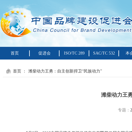
首页
促进会
ISO/TC 289
SAC/TC 532
本
首页
：
潍柴动力王勇：自主创新捍卫“民族动力”
潍柴动力王勇
专题：