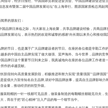
局指导，经济日报社、中国国际贸易促进委员会、中国品牌建设促进会主
评价信息发布暨第二届中国品牌发展论坛”在上海举行。图原国家质检总局副
闻界的朋友们：
国品牌日来临之际，与大家在上海欢聚，共享品牌建设经验，共商品牌
国品牌发展论坛，表示热烈的欢迎和诚挚的感谢!向长期以来关心和推动我
的节日，也是属于广大品牌建设者的节日。在座的各位都是辛勤工作的“
来越多的中国自主品牌实现了做大做强、蜚声海外。当今世界，品牌的竞
国品牌日这个重要节日到来之际，我真诚地向在座的各位品牌工作者道一声
升所作的卓越贡献。
阶段转向高质量发展阶段，积极推进和努力实现“质量强国”“品牌强国”
就是提倡大力宣传知名自主品牌,讲好中国品牌故事，提高自主品牌影响力
”含金量，推动经济的转型升级。
服装鞋帽的一针一线都可见品质，做装备制造的每颗螺丝都能见功夫，生
其大，而在于把“匠心精神”注入产品的每一个细节当中。
重要抓手，党和国家历来高度重视质量。党的十八大以来，以习近平同