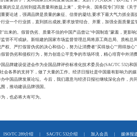
发展的立足点转到提高质量和效益上来”，党中央、国务院专门印发《关
列重要论述，强调品牌是质量的象征、信誉的凝结;要求下最大气力抓全面
行业一个行业抓，直到抓出成效;要求放管结合、并重，加强全面质量监
”出来的。假冒伪劣、质量不佳的中国产品曾让“中国制造”蒙羞，更影
府监管不可或缺。新组建的国家市场监督管理总局将原工商总局、质检总
产权、严打假冒伪劣的决心和信心，努力让消费者“买得放心”“用得放心”
假冒伪劣和侵权行为，努力创造公平竞争的市场环境，精心培育中外消费
牌建设促进会作为全国品牌评价标准化技术委员会(SAC/TC 532)
担单位，在社会各界的支持下，做了大量的工作。经济日报社是中国最有影响力
举办中国品牌发展论坛。今后，我们愿意与经济日报社继续深化合作，共
氛围，推动建设品牌强国。
为，也必将大有可为。
ISO/TC 289介绍
|
SAC/TC 532介绍
|
加入会员
|
媒体报