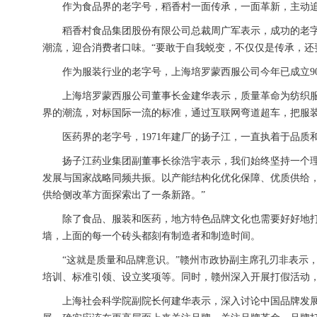
作为食品界的老字号，稻香村一面传承，一面革新，主动追
稻香村食品集团股份有限公司总裁周广军表示，成功的老字
潮流，迎合消费者口味。“要敢于自我蜕变，不仅仅是传承，还
作为服装行业的老字号，上海培罗蒙西服公司今年已成立90
上海培罗蒙西服公司董事长金建华表示，质量革命为纺织服装
界的潮流，对标国际一流的标准，通过互联网弯道超车，把服装
医药界的老字号，1971年建厂的扬子江，一直执着于品质
扬子江药业集团副董事长徐浩宇表示，我们始终坚持一个理念
发展与国家战略同频共振。以产能结构化优化保障、优质供给
供给侧改革方面探索出了一条新路。”
除了食品、服装和医药，地方特色品牌文化也需要好好地打造
墙，上面的每一个砖头都刻有制造者和制造时间。
“这就是质量和品牌意识。”赣州市政协副主席孔刃非表示，
培训、标准引领、设立奖项等。同时，赣州深入开展打假活动
上海社会科学院副院长何建华表示，深入讨论中国品牌发展，