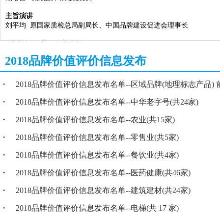
主旨演讲
刘平均 原国家质检总局副局长、中国品牌建设促进会理事长
发布第一环节：
企业品牌
2018品牌价值评价信息发布
企业品牌价值评价结果发布（能源化工
/
机械制造
/
电子
/
电气）
发布人：郑志受 中国品牌建设促进会秘书长
・
2018品牌价值评价信息发布名单--区域品牌(地理标志产品) 
企业嘉宾发表感言
中国集群品牌联盟成立启动仪式
・
2018品牌价值评价信息发布名单--中华老字号(共24家)
企业品牌价值评价结果发布（轻工
/
汽车
/
冶金有色
/
电梯）
发布人：张国春 中国资产评估协会副会长兼秘书长
・
2018品牌价值评价信息发布名单--农业(共15家)
企业嘉宾发表感言
・
2018品牌价值评价信息发布名单--零售业(共5家)
企业品牌价值评价结果发布（纺织服装鞋帽
/
建筑建材
/
食品加工
/
医药健
・
2018品牌价值评价信息发布名单--餐饮业(共4家)
发布人：王旭东 中国经济网总裁
・
2018品牌价值评价信息发布名单--医药健康(共46家)
企业嘉宾发表感言
・
2018品牌价值评价信息发布名单--建筑建材(共24家)
发布第二环节：服务业、农业、产品品牌
・
2018品牌价值评价信息发布名单--电梯(共 17 家)
服务业、农业、产品品牌