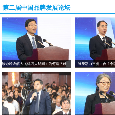
第二届中国品牌发展论坛
领导致辞：
主题：新时代品牌强国之路/高质量品质革命行动
张沁荣 原国家质检总局副局长
第二环节：主旨演讲
主题：国际品牌发展经验与实践
鲍勃•巴彻斯 国际反假联盟主席
达尔高 瑞典隆德大学服务管理研究所教授、国际质量科学院院士
主题：从
“
工匠精神
”
到
“
品质革命
”
陈钢:提升品牌价值 增强经济高质量发展优势
殷秀峰 中国商飞新闻中心主任
殷秀峰详解大飞机四大疑问：为何造？难在哪？国产化？安全吗？
潍柴动力王勇：自主创新
王 勇 潍柴动力党委书记
姚承纲 中国品牌建设促进会常务理事、国际品牌专家
中国集群品牌联盟成立启动仪式
第三环节：互动论坛
话题一：品质革命、品牌打造与品牌保护
主持人：何建华 上海社会科学院副院长
互动嘉宾：孔刃非 赣州市政协副主席
徐浩宇 扬子江药业集团副董事长