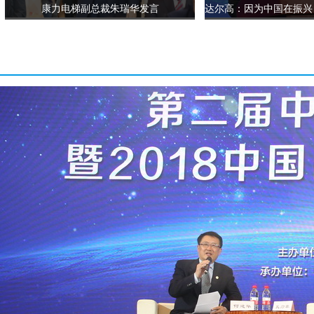
周广军 稻香村食品集团股份有限公司
康力电梯副总裁朱瑞华发言
金建华 上海培罗蒙西服公司董事长
话题二：品牌故事、创新传播与品牌出海
主持人：何建华 上海社会科学院副院长
互动嘉宾：洪自强 泉州市人民政府副市长
唐 风 迪思传媒高级副总裁
周小钰 上海苏宁易购副总经理
刘新新 山东五征集团副总经理
第四环节：
2018
中国品牌价值百强榜发布
1、介绍2018中国品牌价值百强榜产生情况（视频播放，5分钟）
2、揭晓2018中国品牌价值百强榜（10分钟）
3、邀请2018中国品牌价值百强榜代表发表感言（10分钟）
代表企业发表感言：周升和阿里巴巴集团平台治理副总裁
主持人宣布第二届中国品牌发展论坛暨2018中国品牌价值百强榜发布