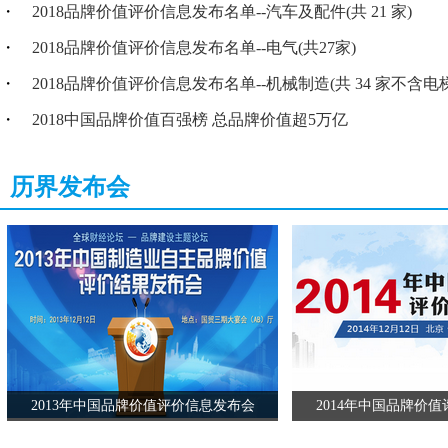
・
2018品牌价值评价信息发布名单--汽车及配件(共 21 家)
发布人：路鸣 中国国际贸促会研究院副院长
・
2018品牌价值评价信息发布名单--电气(共27家)
企业嘉宾发表感言
张沁荣: “大国品牌”在于把“匠心”注入产品细节
・
2018品牌价值评价信息发布名单--机械制造(共 34 家不含电梯
发布第三环节：中华老字号品牌、自主创新品牌
・
2018中国品牌价值百强榜 总品牌价值超5万亿
中华老字号品牌、自主创新品牌
发布人：汤万金 中国标准化研究院副院长
企业嘉宾发表感言
历界发布会
发布第四环节：地理标志产品区域品牌
发布人：武津生 中国品牌建设促进会地理标志与区域品牌专业技术委
地方政府嘉宾发表感言
主持人宣布2018中国品牌价值评价信息发布活动圆满结束，请各位领
点前准时参加下午举行的“第二届中国品牌发展论坛”活动。
刘平均：需建立有中国特色的品牌价值评价机制
第二届中国品牌发展论坛暨
2018
中国品牌价值百强榜发布
第一环节：论坛开幕
2013年中国品牌价值评价信息发布会
2014年中国品牌价
主持人：郭枞枞 中国经济网