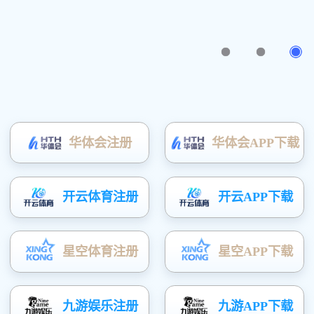
主办单位：中国品牌建设促进会、中央电
陈钢致辞
魏地
国家质检总局
中央